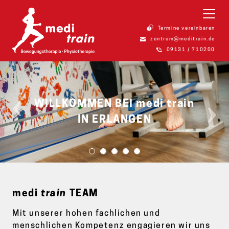
Termine vereinbaren
zentrum@meditrain.de
09131 / 710200
WILLKOMMEN BEI medi train
Previous
Next
IN ERLANGEN
medi
train
TEAM
Mit unserer hohen fachlichen und
menschlichen Kompetenz engagieren wir uns